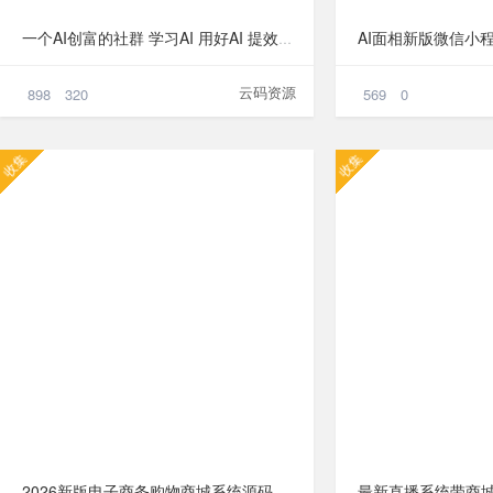
¥368
AI面相新版微信小
一个AI创富的社群 学习AI 用好AI 提效增收


云码资源
898
320
569
0
收集
收集
¥49.9
2026新版电子商务购物商城系统源码 小程序商城源码 三端/H5+微信+安卓商城源码